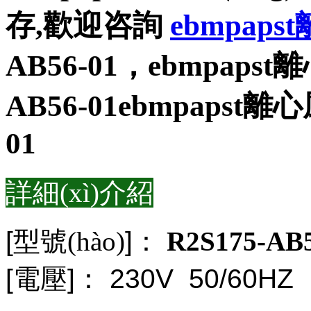
存,歡迎咨詢
ebmpapst
AB56-01，ebmpapst離心
AB56-01ebmpapst離心風(
01
詳細(xì)介紹
[
型號(hào)
]
：
R2S175-AB5
[
電壓
]
：
230V 50/60HZ