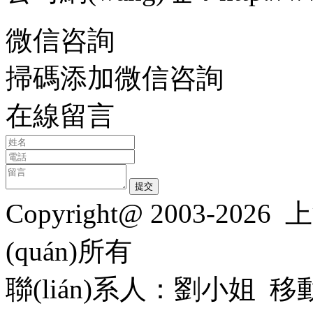
微信咨詢
掃碼添加微信咨詢
在線留言
Copyright@ 2003-2026
上
(quán)所有
聯(lián)系人：劉小姐
移動