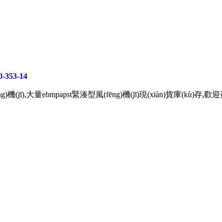
-353-14
jī),大量ebmpapst緊湊型風(fēng)機(jī)現(xiàn)貨庫(kù)存,歡迎咨詢