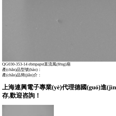
QG030-353-14 ebmpapst直流風(fēng)扇
產(chǎn)品型號(hào)：
產(chǎn)品簡(jiǎn)介：
上海連興電子專業(yè)代理德國(guó)進(jìn)口eb
存,歡迎咨詢！