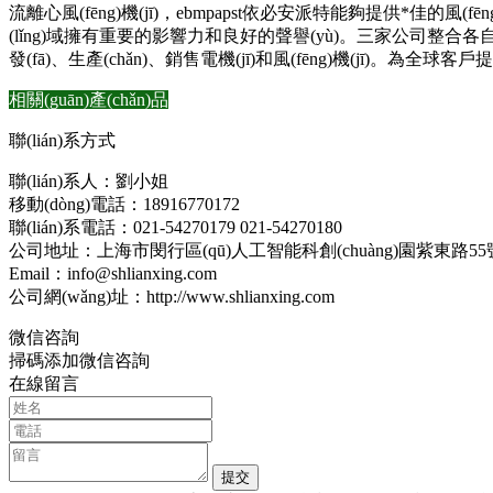
流離心風(fēng)機(jī)，ebmpapst依必安派特能夠提供*佳的風(fēng)
(lǐng)域擁有重要的影響力和良好的聲譽(yù)。三家公司整合各自的
發(fā)、生產(chǎn)、銷售電機(jī)和風(fēng)機(jī)。為全球客
相關(guān)產(chǎn)品
聯(lián)系方式
聯(lián)系人：劉小姐
移動(dòng)電話：18916770172
聯(lián)系電話：021-54270179 021-54270180
公司地址：上海市閔行區(qū)人工智能科創(chuàng)園紫東路55號(h
Email：info@shlianxing.com
公司網(wǎng)址：http://www.shlianxing.com
微信咨詢
掃碼添加微信咨詢
在線留言