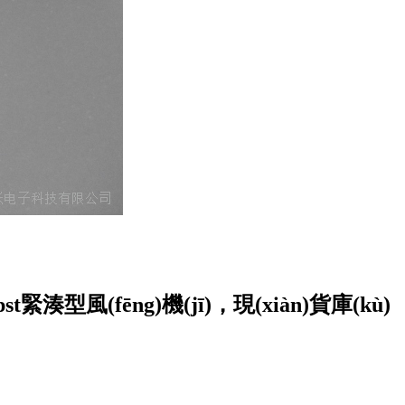
緊湊型風(fēng)機(jī)，現(xiàn)貨庫(kù)