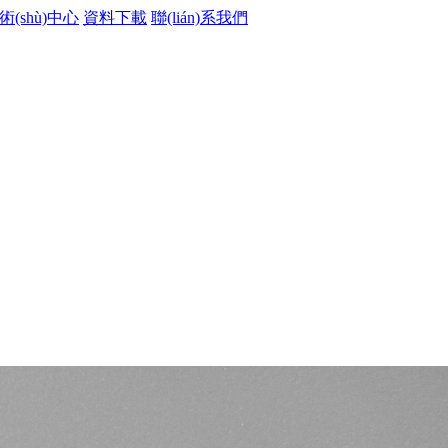
術(shù)中心
資料下載
聯(lián)系我們