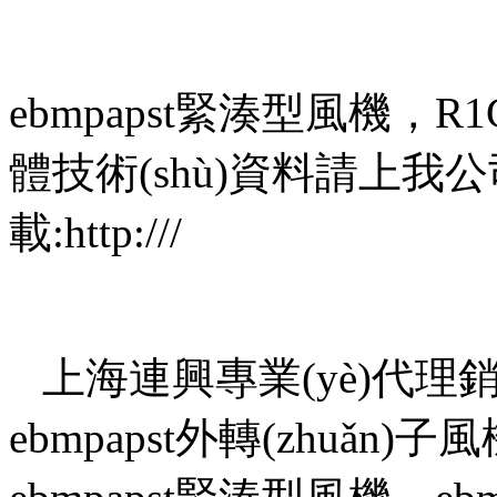
ebmpapst緊湊型風機，
R1
體技術(shù)資料請上我公
載:http:///
上海連興專業(yè)代理銷售德國
ebmpapst外轉(zhuǎn)子風