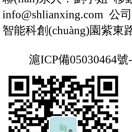
info@shlianxing.com
公司
智能科創(chuàng)園紫東路
滬ICP備05030464號-