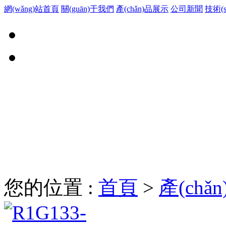
網(wǎng)站首頁
關(guān)于我們
產(chǎn)品展示
公司新聞
技術(
您的位置 :
首頁
>
產(chǎ