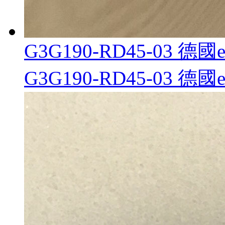
G3G190-RD45-03 德國
G3G190-RD45-03 德國