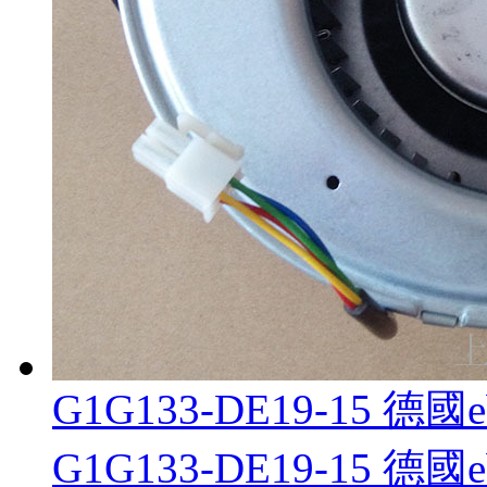
G1G133-DE19-15 
G1G133-DE19-15 