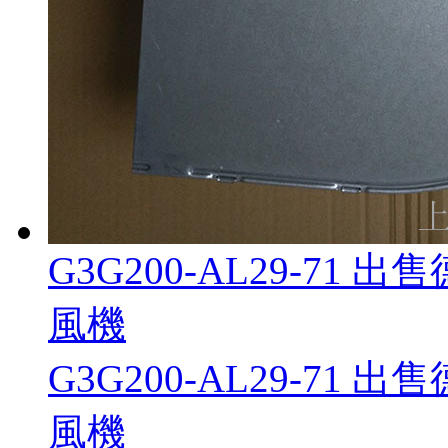
G3G200-AL29-71 
風機
G3G200-AL29-71 
風機