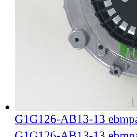
G1G126-AB13-13 e
G1G126-AB13-13 e