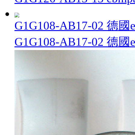
G1G108-AB17-02 
G1G108-AB17-02 