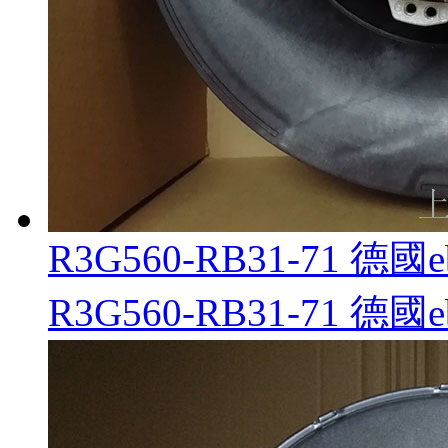
R3G560-RB31-71 德國
R3G560-RB31-71 德國