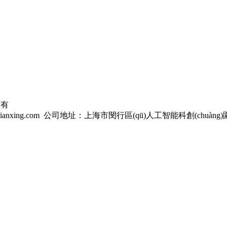
)所有
ianxing.com
公司地址：上海市閔行區(qū)人工智能科創(chuàng)園