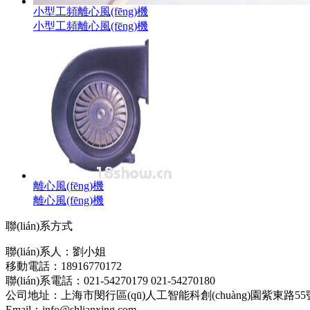
小型工頻離心風(fēng)機
小型工頻離心風(fēng)機
離心風(fēng)機
離心風(fēng)機
聯(lián)系方式
聯(lián)系人：劉小姐
移動電話：18916770172
聯(lián)系電話：021-54270179 021-54270180
公司地址：上海市閔行區(qū)人工智能科創(chuàng)園紫東路55號聯
Email：info@shlianxing.com