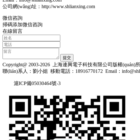
公司網(wǎng)址：http://www.shlianxing.com
微信咨詢
掃碼添加微信咨詢
在線留言
Copyright@ 2003-2026
上海連興電子科技有限公司
版權(quán
聯(lián)系人：劉小姐
移動電話：18916770172
Email：info@shl
滬ICP備05030464號-3