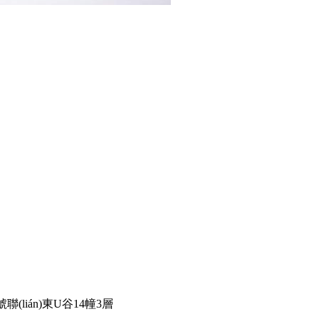
(lián)東U谷14幢3層