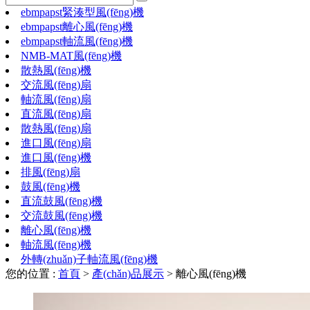
ebmpapst緊湊型風(fēng)機
ebmpapst離心風(fēng)機
ebmpapst軸流風(fēng)機
NMB-MAT風(fēng)機
散熱風(fēng)機
交流風(fēng)扇
軸流風(fēng)扇
直流風(fēng)扇
散熱風(fēng)扇
進口風(fēng)扇
進口風(fēng)機
排風(fēng)扇
鼓風(fēng)機
直流鼓風(fēng)機
交流鼓風(fēng)機
離心風(fēng)機
軸流風(fēng)機
外轉(zhuǎn)子軸流風(fēng)機
您的位置 :
首頁
>
產(chǎn)品展示
> 離心風(fēng)機